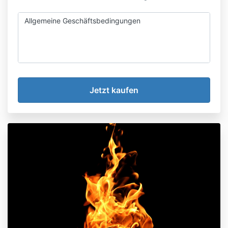
Allgemeine Geschäftsbedingungen
Allgemein
Lesen Sie bitte diese allgemeinen
Geschäftsbedingungen sehr genau durch, bevor Sie
diese Website benutzen und eines unserer Online-
Produkte kaufen.
Anouk Claes verkauft über das Internet verschiedene
Online-Produkte. Diese Online-Produkte bestehen
aus verschiedenen Weiterbildungsangeboten, der
Online-Teilnahme an magischen Kreisen in Form eines
Monatlichen Abonnements und Videos und eBooks an
Kunden im In- und Ausland in elektronischer Form