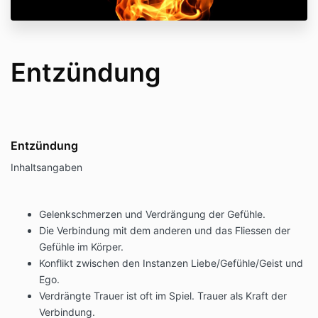
(ePub und Mobi). Zum Ansehen/Lesen von eBooks
muss eine entsprechende Software installiert sein,
wofür der Kunde selbst Sorge zu tragen hat. Die
Teilnahme an den Online-Angeboten erfolgt online
Entzündung
und benötigt einen Internetzugang, wofür der Kunde
selber verantwortlich ist.
Mit dem Kauf eines Online-Angebots oder/und eines
eBooks von Anouk Claes anerkennt der Kunde das
Urhebergesetz und verpflichtet sich, das Copyright
Entzündung
zu achten und zu schützen.
Inhaltsangaben
Die eBooks und die anderen Online-Produkte werden
Gelenkschmerzen und Verdrängung der Gefühle.
im weiteren Verlauf der Allgemeinen
Geschäftbedingungen zusammenfassend benannt
Die Verbindung mit dem anderen und das Fliessen der
als Online-Produkte.
Gefühle im Körper.
Konflikt zwischen den Instanzen Liebe/Gefühle/Geist und
Ego.
Verdrängte Trauer ist oft im Spiel. Trauer als Kraft der
Verbindung.