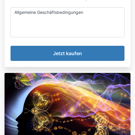
Allgemeine Geschäftsbedingungen
Allgemein
Lesen Sie bitte diese allgemeinen
Geschäftsbedingungen sehr genau durch, bevor Sie
diese Website benutzen und eines unserer Online-
Produkte kaufen.
Anouk Claes verkauft über das Internet verschiedene
Online-Produkte. Diese Online-Produkte bestehen
aus verschiedenen Weiterbildungsangeboten, der
Online-Teilnahme an magischen Kreisen in Form eines
Monatlichen Abonnements und Videos und eBooks an
Kunden im In- und Ausland in elektronischer Form