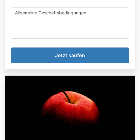
Allgemeine Geschäftsbedingungen
Allgemein
Lesen Sie bitte diese allgemeinen
Geschäftsbedingungen sehr genau durch, bevor Sie
diese Website benutzen und eines unserer Online-
Produkte kaufen.
Anouk Claes verkauft über das Internet verschiedene
Online-Produkte. Diese Online-Produkte bestehen
aus verschiedenen Weiterbildungsangeboten, der
Online-Teilnahme an magischen Kreisen in Form eines
Monatlichen Abonnements und Videos und eBooks an
Kunden im In- und Ausland in elektronischer Form