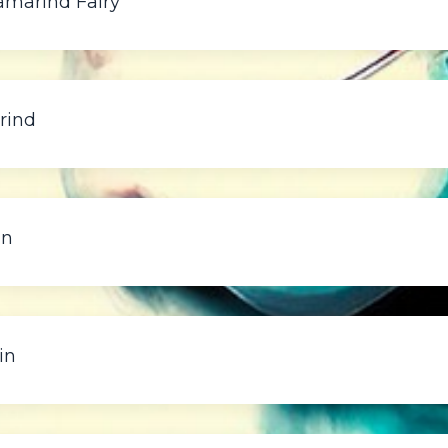
Tamarind Fairy
rind
in
in