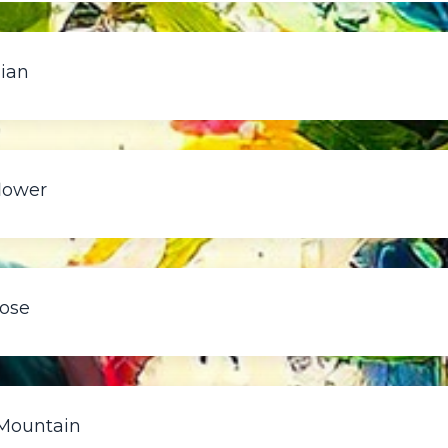
dian
flower
rose
 Mountain