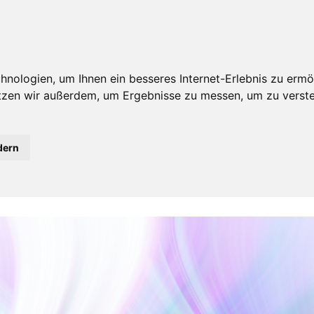
ouk
Videos
English
Inspiration
Podcast
Invisible Vib
nologien, um Ihnen ein besseres Internet-Erlebnis zu ermö
utzen wir außerdem, um Ergebnisse zu messen, um zu ver
dern