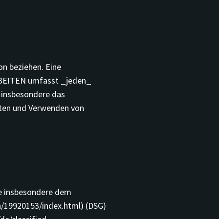
n beziehen. Eine
RBEITEN umfasst _jeden_
 insbesondere das
hten und Verwenden von
ie insbesondere dem
n/19920153/index.html) (DSG)