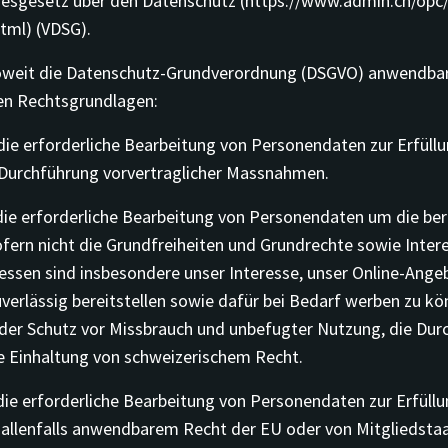
sgesetz über den Datenschutz (https://www.admin.ch/opc/d
tml) (VDSG).
soweit die Datenschutz-Grundverordnung (DSGVO) anwendba
en Rechtsgrundlagen:
ür die erforderliche Bearbeitung von Personendaten zur Erfüll
 Durchführung vorvertraglicher Massnahmen.
ür die erforderliche Bearbeitung von Personendaten um die be
ofern nicht die Grundfreiheiten und Grundrechte sowie Inter
essen sind insbesondere unser Interesse, unser Online-Ange
uverlässig bereitstellen sowie dafür bei Bedarf werben zu kö
 der Schutz vor Missbrauch und unbefugter Nutzung, die Du
e Einhaltung von schweizerischem Recht.
ür die erforderliche Bearbeitung von Personendaten zur Erfüllu
s allenfalls anwendbarem Recht der EU oder von Mitgliedsta