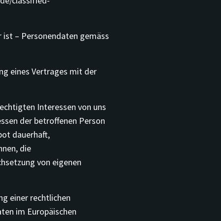
e/classified-
r ist – Personendaten gemäss
ung eines Vertrages mit der
rechtigten Interessen von uns
essen der betroffenen Person
bot dauerhaft,
nnen, die
rchsetzung von eigenen
ng einer rechtlichen
aten im Europäischen