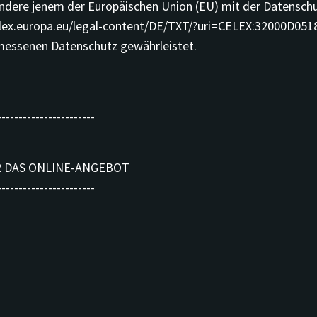
ndere jenem der Europäischen Union (EU) mit der Datensc
-lex.europa.eu/legal-content/DE/TXT/?uri=CELEX:32000D0518
messenen Datenschutz gewährleistet.
-----------------------
R DAS ONLINE-ANGEBOT
-----------------------