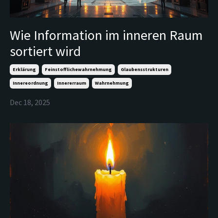
Wie Information im inneren Raum
sortiert wird
Erklärung
Feinstofflichewahrnehmung
Glaubensstrukturen
Innereordnung
Innererraum
Wahrnehmung
Dec 18, 2025