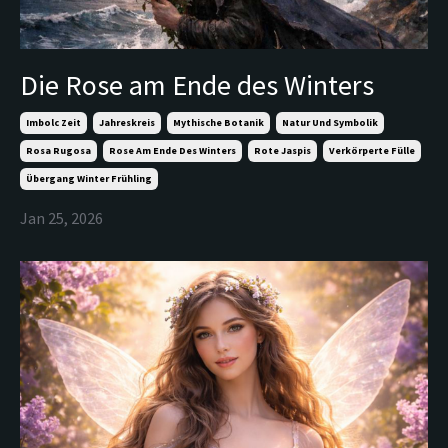
Die Rose am Ende des Winters
Imbolc Zeit
Jahreskreis
Mythische Botanik
Natur Und Symbolik
Rosa Rugosa
Rose Am Ende Des Winters
Rote Jaspis
Verkörperte Fülle
Übergang Winter Frühling
Jan 25, 2026