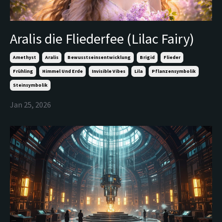
Aralis die Fliederfee (Lilac Fairy)
Amethyst
Aralis
Bewusstseinsentwicklung
Brigid
Flieder
Frühling
Himmel Und Erde
Invisible Vibes
Lila
Pflanzensymbolik
Steinsymbolik
Jan 25, 2026